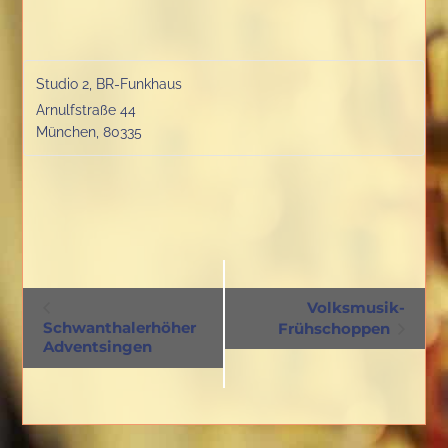
Studio 2, BR-Funkhaus
Arnulfstraße 44
München
,
80335
V
Volksmusik-
e
Schwanthalerhöher
Frühschoppen
Adventsingen
r
a
n
s